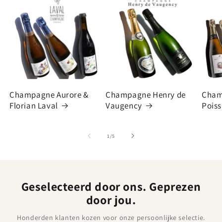
Champagne Aurore &
Champagne Henry de
Cham
Florian Laval
Vaugency
Poiss
van
1
/
5
Geselecteerd door ons. Geprezen
door jou.
Honderden klanten kozen voor onze persoonlijke selectie.