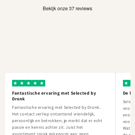
★
★
★
★
★
★
★
Fantastische ervaring met Selected by
De b
Dronk
Select
Fantastische ervaring met Selected by Dronk.
voor l
Het contact verliep ontzettend vriendelijk,
enorm
persoonlijk en betrokken; je merkt dat er echt
vooral
passie en kennis achter zit. Juist het
Wat Se
assortiment sprak mij enorm aan: geen
de pa