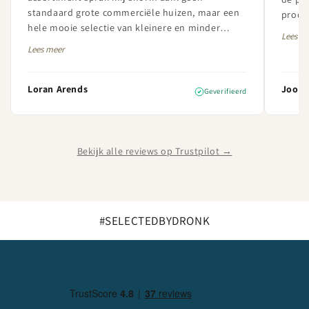
standaard grote commerciële huizen, maar een
produc
hele mooie selectie van kleinere en minder
betrou
Lees m
bekende champagnehuizen met veel karakter en
uiters
Lees meer
kwaliteit. De bestelling was daarnaast perfect
verzorgd en netjes geleverd. Ik ben zeer
tevreden over de service én het aanbod en zal
Loran Arends
Joost 
Geverifieerd
hier in de toekomst zeker vaker bestellen.
Bekijk alle reviews op Trustpilot →
#SELECTEDBYDRONK