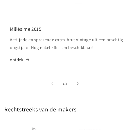
Millésime 2015
Verfijnde en sprekende extra-brut vintage uit een prachtig
oogstjaar. Nog enkele flessen beschikbaar!
ontdek
van
1
/
3
Rechtstreeks van de makers