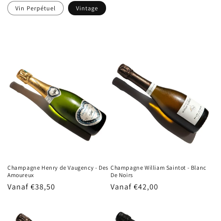
Vin Perpétuel
Vintage
Champagne Henry de Vaugency - Des
Champagne William Saintot - Blanc
Amoureux
De Noirs
Normale
Vanaf €38,50
Normale
Vanaf €42,00
prijs
prijs