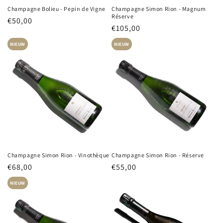
Champagne Bolieu - Pepin de Vigne
Champagne Simon Rion - Magnum
Réserve
Normale
€50,00
Normale
€105,00
prijs
prijs
NIEUW
NIEUW
Champagne Simon Rion - Vinothèque
Champagne Simon Rion - Réserve
Normale
€68,00
Normale
€55,00
prijs
prijs
NIEUW