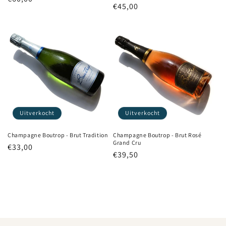
Normale
€45,00
prijs
prijs
Uitverkocht
Uitverkocht
Champagne Boutrop - Brut Tradition
Champagne Boutrop - Brut Rosé
Grand Cru
Normale
€33,00
Normale
€39,50
prijs
prijs