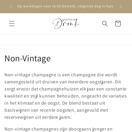
Meteen
naar de
Op werkdagen voor 16:00 besteld, volgende dag in huis
content
Winkelwagen
C
Non-Vintage
o
Non-vintage champagne is een champagne die wordt
l
samengesteld uit druiven van meerdere oogstjaren. Dit
zorgt ervoor dat champagnehuizen elk jaar een constante
l
kwaliteit en stijl kunnen behouden, ongeacht de variaties
e
in het klimaat en de oogst. De blend bestaat uit
basiswijnen van recente oogsten, aangevuld met
c
reservewijnen uit eerdere jaren.
t
Non-vintage champagnes zijn doorgaans jonger en