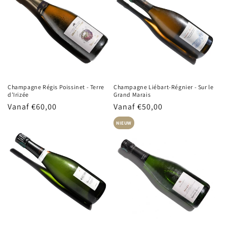
Champagne Régis Poissinet - Terre
Champagne Liébart-Régnier - Sur le
d’Irizée
Grand Marais
Normale
Vanaf €60,00
Normale
Vanaf €50,00
prijs
prijs
NIEUW