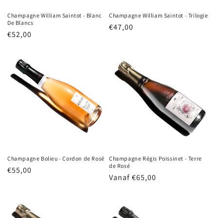
Champagne William Saintot - Blanc
Champagne William Saintot - Trilogie
De Blancs
Normale
€47,00
Normale
€52,00
prijs
prijs
Champagne Bolieu - Cordon de Rosé
Champagne Régis Poissinet - Terre
de Rosé
Normale
€55,00
Normale
Vanaf €65,00
prijs
prijs