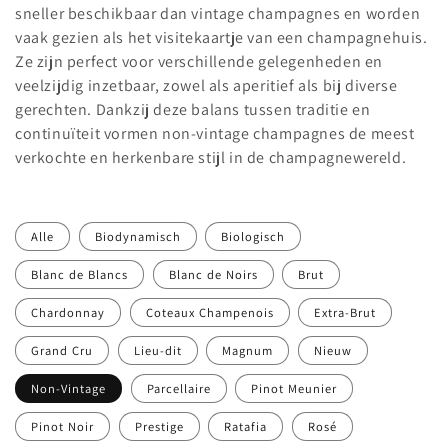
i
sneller beschikbaar dan vintage champagnes en worden
vaak gezien als het visitekaartje van een champagnehuis.
e
Ze zijn perfect voor verschillende gelegenheden en
veelzijdig inzetbaar, zowel als aperitief als bij diverse
:
gerechten. Dankzij deze balans tussen traditie en
continuïteit vormen non-vintage champagnes de meest
verkochte en herkenbare stijl in de champagnewereld.
Alle
Biodynamisch
Biologisch
Blanc de Blancs
Blanc de Noirs
Brut
Chardonnay
Coteaux Champenois
Extra-Brut
Grand Cru
Lieu-dit
Magnum
Nieuw
Non-Vintage
Parcellaire
Pinot Meunier
Pinot Noir
Prestige
Ratafia
Rosé