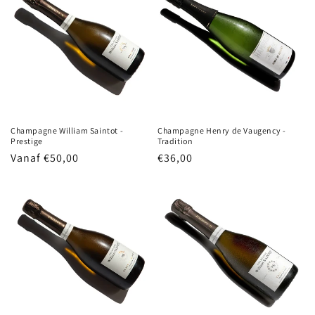
Champagne William Saintot -
Champagne Henry de Vaugency -
Prestige
Tradition
Normale
Vanaf €50,00
Normale
€36,00
prijs
prijs