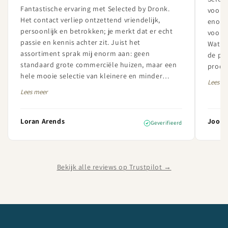
Fantastische ervaring met Selected by Dronk.
voor l
Het contact verliep ontzettend vriendelijk,
enorm
persoonlijk en betrokken; je merkt dat er echt
vooral
passie en kennis achter zit. Juist het
Wat Se
assortiment sprak mij enorm aan: geen
de pa
standaard grote commerciële huizen, maar een
produc
hele mooie selectie van kleinere en minder
betrou
Lees m
bekende champagnehuizen met veel karakter en
uiters
Lees meer
kwaliteit. De bestelling was daarnaast perfect
verzorgd en netjes geleverd. Ik ben zeer
tevreden over de service én het aanbod en zal
Loran Arends
Joost 
Geverifieerd
hier in de toekomst zeker vaker bestellen.
Bekijk alle reviews op Trustpilot →