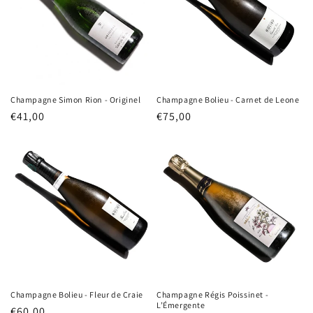
Champagne Simon Rion - Originel
Champagne Bolieu - Carnet de Leone
Normale
€41,00
Normale
€75,00
prijs
prijs
Champagne Bolieu - Fleur de Craie
Champagne Régis Poissinet -
L’Émergente
Normale
€60,00