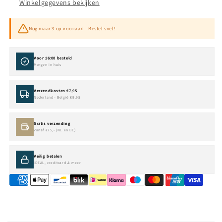
Winkelgegevens bekijken
Nog maar 3 op voorraad - Bestel snel!
Voor 16:00 besteld
Morgen in huis
Verzendkosten €7,95
Nederland · België €9,95
Gratis verzending
Vanaf €75,- (NL en BE)
Veilig betalen
iDEAL, creditcard & meer