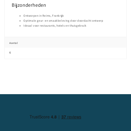
Bijzonderheden
Ontworpen in Reims, Frankrijk
Optimale geur- en smaakbeleving door doordacht ontwerp
Ideaal voor restaurants, hotels en thuisgebruik
Aantal
6