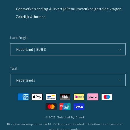
Contact
Verzending & levertijd
Retourneren
Veelgestelde vragen
Zakelijk & horeca
Land/regio
Nederland | EUR €
Taal
Nederlands
Betaalmethoden
© 2026,
Selected by Dronk
18
· geen verkoop onder de 18. Verkoop van alcohol uitsluitend aan personen
van 18 jaar en ouder.