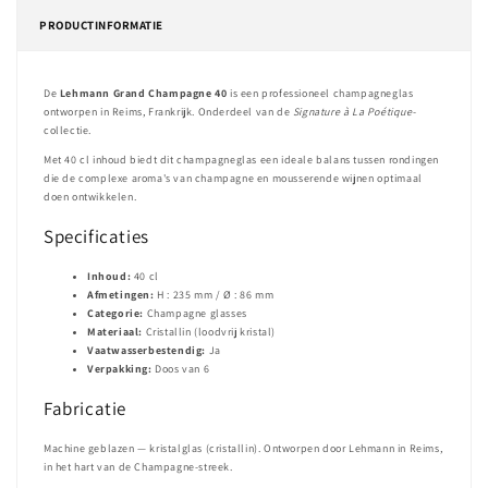
PRODUCTINFORMATIE
De
Lehmann Grand Champagne 40
is een professioneel champagneglas
ontworpen in Reims, Frankrijk. Onderdeel van de
Signature à La Poétique
-
collectie.
Met 40 cl inhoud biedt dit champagneglas een ideale balans tussen rondingen
die de complexe aroma's van champagne en mousserende wijnen optimaal
doen ontwikkelen.
Specificaties
Inhoud:
40 cl
Afmetingen:
H : 235 mm / Ø : 86 mm
Categorie:
Champagne glasses
Materiaal:
Cristallin (loodvrij kristal)
Vaatwasserbestendig:
Ja
Verpakking:
Doos van 6
Fabricatie
Machine geblazen — kristalglas (cristallin). Ontworpen door Lehmann in Reims,
in het hart van de Champagne-streek.