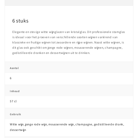
6 stuks
Elegante en stevige witte wijnglazen van kristalglas. Dit professionele stamglas
is ideaal voor het proeven van verschillende soorten wijnen variërend van
klassieke en fruitige wijnen tot zwaardere en rijpe wijnen. Naast witte wijnen, is
dit glas ook geschikt om jonge rode wijnen, mousserende wijnen, champagne,
gedistilleerde dranken en dessertwijnen uit te drinken.
Aantal
6
Inhoud
57 cl
Gebruik
Witte wijn, jonge rode wijn, mousserende wijn, champagne, gedistilleerde drank,
dessertwijn