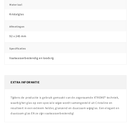
Materiaal
Kristalglas
Afmetingen
92 x 245 mm
Specificaties
Vaatwasserbestendig en loodvrij
EXTRA INFORMATIE
Tijdens de productie is gebruik gemaakt van de zogenaamde XTREME® techniek,
waarbij het glas op een speciale wijze wordt samengesteld uit Cristaline en
resulteert in een extreem helder, glanzend en duurzaam wijnglas. Een elegant en
duurzaam glas EN ze zijn vaatwasserbestendig!