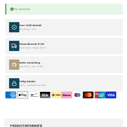
Op voorraad
Voor 16:00 besteld
Maandag in huis
Verzendkosten €7,95
Nederland · België €9,95
Gratis verzending
Vanaf €75,- (NL en BE)
Veilig betalen
iDEAL, creditcard & meer
PRODUCTINFORMATIE