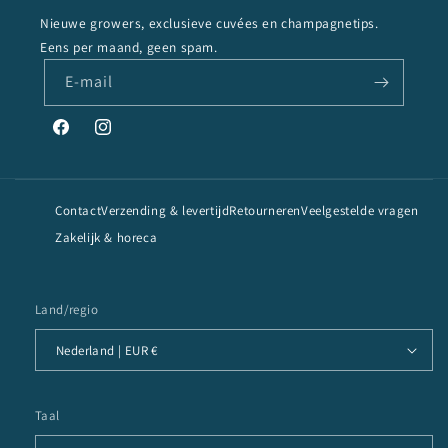
Nieuwe growers, exclusieve cuvées en champagnetips.
Eens per maand, geen spam.
E‑mail
Facebook
Instagram
Contact
Verzending & levertijd
Retourneren
Veelgestelde vragen
Zakelijk & horeca
Land/regio
Nederland | EUR €
Taal