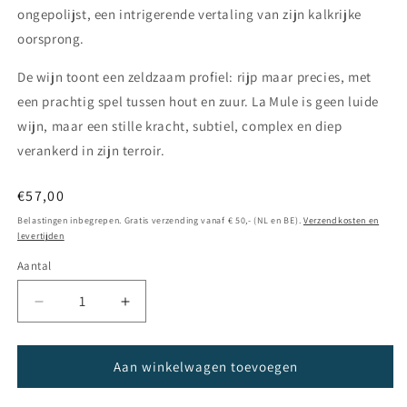
ongepolijst, een intrigerende vertaling van zijn kalkrijke
oorsprong.
De wijn toont een zeldzaam profiel: rijp maar precies, met
een prachtig spel tussen hout en zuur. La Mule is geen luide
wijn, maar een stille kracht, subtiel, complex en diep
verankerd in zijn terroir.
Normale
€57,00
prijs
Belastingen inbegrepen. Gratis verzending vanaf € 50,- (NL en BE).
Verzendkosten en
levertijden
Aantal
Aantal
Aantal
verlagen
verhogen
voor
voor
Champagne
Champagne
Aan winkelwagen toevoegen
Aurore
Aurore
&amp;
&amp;