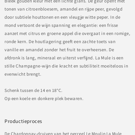
Bleek gouden kleur met een lichte glans. De geur opent met
tonen van citroenbloesem, amandel en rijpe peer, gevolgd
door subtiele houttonen en een vleugje witte peper. In de
mond vertoont de wijn spanning en elegantie: een frisse
aanzet met citrus en groene appel die overgaat in een romige,
ronde kern. De houtlagering geeft een zachte toets van
vanille en amandel zonder het fruit te overheersen. De
afdronk is lang, mineraal en uiterst verfijnd. La Mule is een
stille Champagne‑wijn die kracht en subtiliteit moeiteloos in
evenwicht brengt.
Schenk tussen de 14 en 18°C.
Op een koele en donkere plek bewaren.
Productieproces
De Chardonnay‑druiven van het perceel Le Moulin La Mule