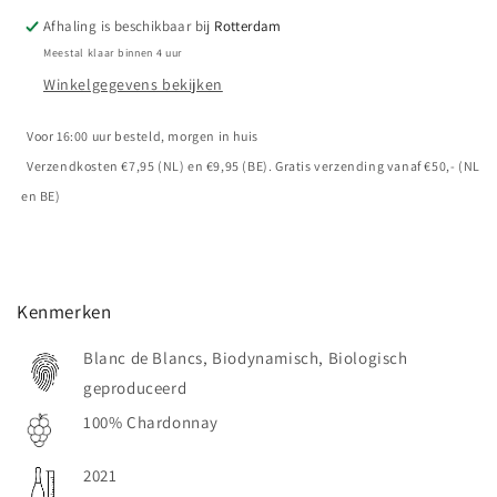
Florian
Florian
Afhaling is beschikbaar bij
Rotterdam
Laval
Laval
Meestal klaar binnen 4 uur
-
-
Winkelgegevens bekijken
La
La
Mule
Mule
-
-
Voor 16:00 uur besteld, morgen in huis
Coteaux
Coteaux
Verzendkosten €7,95 (NL) en €9,95 (BE). Gratis verzending vanaf €50,- (NL
Champenois
Champenois
en BE)
Kenmerken
Blanc de Blancs, Biodynamisch, Biologisch
geproduceerd
100% Chardonnay
2021