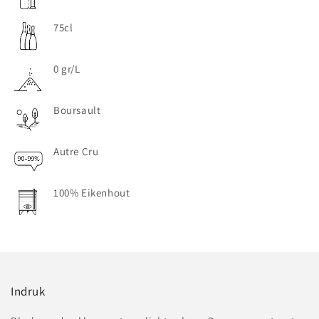
75cl
0 gr/L
Boursault
Autre Cru
100% Eikenhout
Indruk