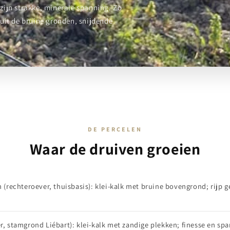
 zijn strakke, minerale spanning. Zo
t uit de bruine gronden, snijdende
DE PERCELEN
Waar de druiven groeien
 (rechteroever, thuisbasis): klei-kalk met bruine bovengrond; rijp ge
r, stamgrond Liébart): klei-kalk met zandige plekken; finesse en sp