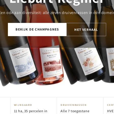
Een ode aan diversiteit: alle zeven druivenrassen in één domei
BEKIJK DE CHAMPAGNES
HET VERHAAL
WIJNGAARD
DRUIVENRASSEN
CER
11 ha, 35 percelen in
Alle 7 toegestane
HVE 