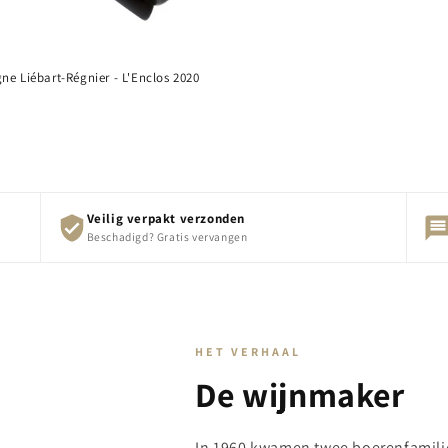
e Liébart-Régnier - L'Enclos 2020
e
Veilig verpakt verzonden
Beschadigd? Gratis vervangen
HET VERHAAL
De wijnmaker
In 1960 kwamen twee boerenfamilie