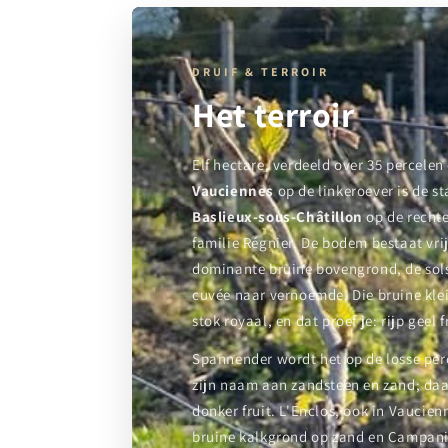
DRUIF & TERROIR
Het terroir
Elf hectare, verdeeld over 35 percele
Vauciennes
op de linkeroever is de s
Baslieux-sous-Châtillon
op de recht
familie Régnier. De bodem bestaat vrij
dominante bruine bovengrond, de sols
cuvée naar vernoemde. Die bruine klei
stok royaal, en dat proef je: rijp geel 
Spannender wordt het op de losse per
zijn naam aan zandsteen en zand; daar
donker fruit. L'Enclos, ook in Vaucien
bruine kalkgrond op zand en Campania