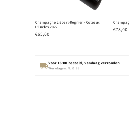
Champagne Liébart-Régnier - Coteaux
Champagn
L'Enclos 2022
Normal
€78,00
Normale
€65,00
prijs
prijs
Voor 16:00 besteld, vandaag verzonden
Werkdagen, NL & BE