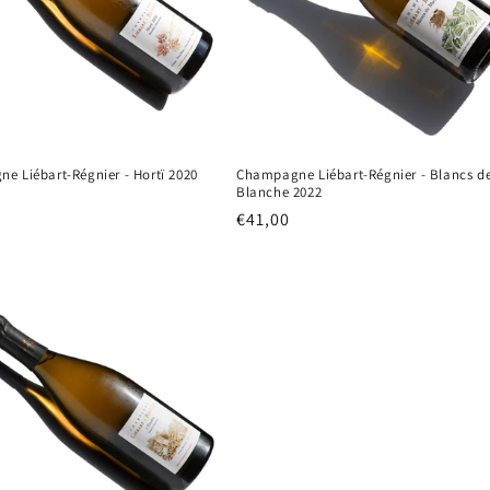
e Liébart-Régnier - Hortï 2020
Champagne Liébart-Régnier - Blancs d
Blanche 2022
e
Normale
€41,00
prijs