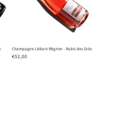
e
Champagne Liébart-Régnier - Rubis des Grès
Normale
€52,00
prijs