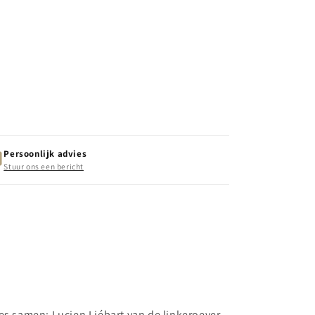
Persoonlijk advies
Stuur ons een bericht
s samen: Lucien Liébart van de linkeroever