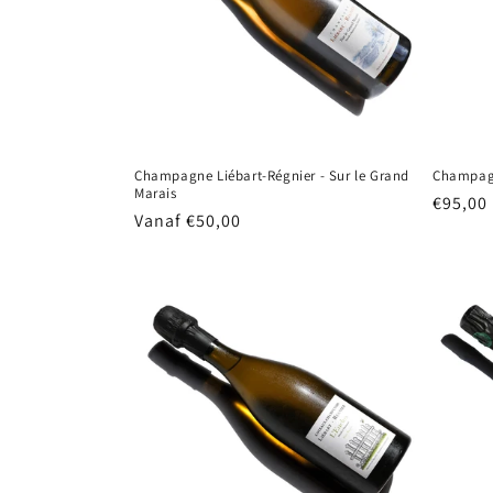
Champagne Liébart-Régnier - Sur le Grand
Champagn
Marais
Normal
€95,00
Normale
Vanaf €50,00
prijs
prijs