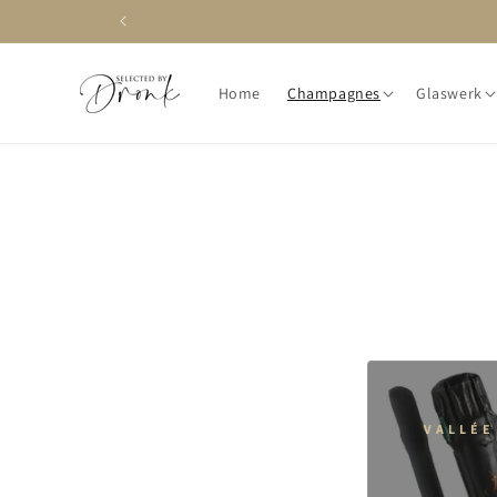
Meteen
naar de
content
Home
Champagnes
Glaswerk
VALLÉE