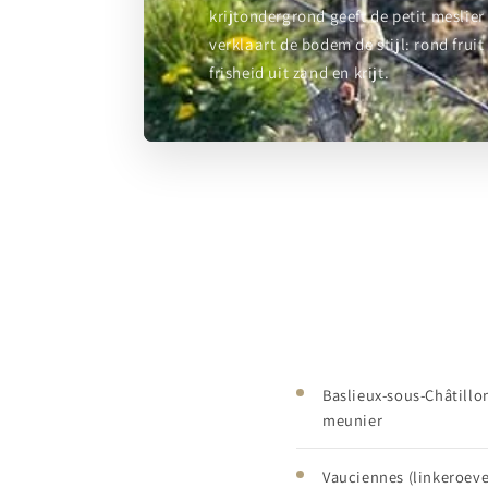
krijtondergrond geeft de petit meslier
verklaart de bodem de stijl: rond frui
frisheid uit zand en krijt.
Baslieux-sous-Châtillon
meunier
Vauciennes (linkeroeve