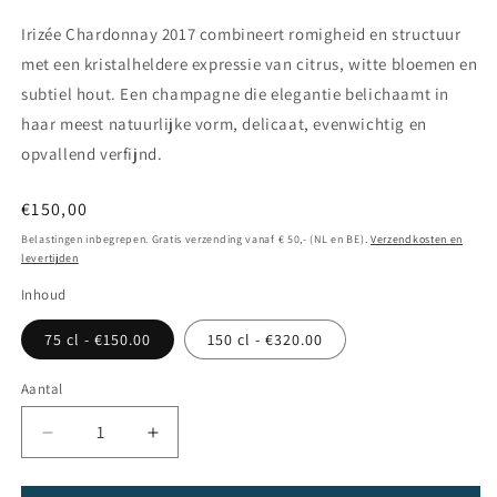
Irizée Chardonnay 2017 combineert romigheid en structuur
met een kristalheldere expressie van citrus, witte bloemen en
subtiel hout. Een champagne die elegantie belichaamt in
haar meest natuurlijke vorm, delicaat, evenwichtig en
opvallend verfijnd.
Normale
€150,00
prijs
Belastingen inbegrepen. Gratis verzending vanaf € 50,- (NL en BE).
Verzendkosten en
levertijden
Inhoud
75 cl - €150.00
150 cl - €320.00
Aantal
Aantal
Aantal
verlagen
verhogen
voor
voor