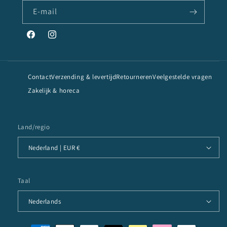
E‑mail
Facebook
Instagram
Contact
Verzending & levertijd
Retourneren
Veelgestelde vragen
Zakelijk & horeca
Land/regio
Nederland | EUR €
Taal
Nederlands
Betaalmethoden