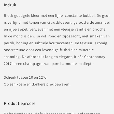
Indruk
Bleek goudgele kleur met een fijne, constante bubbel. De geur
is verfijnd met tonen van citrusbloesem, geroosterde amandel
en rijpe appel, verweven met een vleugje vanille en brioche.
In de mond is de wijn vol, rond en zijdezacht, met smaken van
perzik, honing en subtiele houtaccenten. De textuur is romig,
ondersteund door een levendige frisheid en minerale
spanning. De afdronk is lang en elegant, Irizée Chardonnay
2017 is een champagne van pure harmonie en diepte.
Schenk tussen 10 en 12°C.
Op een koele en donkere plek bewaren.
Productieproces
De basiswijn van Irizée Chardonnay 2017 werd spontaan