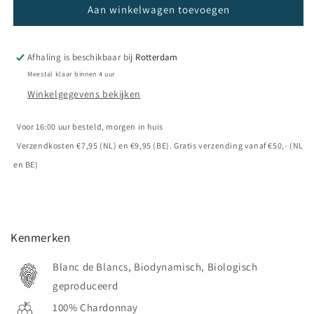
Champagne
Champagne
Aan winkelwagen toevoegen
Régis
Régis
Poissinet
Poissinet
-
-
Afhaling is beschikbaar bij
Rotterdam
Irizée
Irizée
Meestal klaar binnen 4 uur
Chardonnay
Chardonnay
Winkelgegevens bekijken
2017
2017
Voor 16:00 uur besteld, morgen in huis
Verzendkosten €7,95 (NL) en €9,95 (BE). Gratis verzending vanaf €50,- (NL
en BE)
Kenmerken
Blanc de Blancs, Biodynamisch, Biologisch
geproduceerd
100% Chardonnay