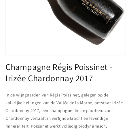
Media
1
Champagne Régis Poissinet -
openen
in
Irizée Chardonnay 2017
modaal
In de wijngaarden van Régis Poissinet, gelegen op de
kalkrijke hellingen van de Vallée de la Marne, ontstaat Irizée
Chardonnay 2017, een champagne die de puurheid van
Chardonnay vertaalt in verfijnde kracht en levendige
mineraliteit. Poissinet werkt volledig biodynamisch,