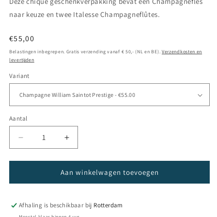
Deze chique geschenkverpakking bevat één Champagnefles
naar keuze en twee Italesse Champagneflûtes.
Normale
€55,00
prijs
Belastingen inbegrepen. Gratis verzending vanaf € 50,- (NL en BE).
Verzendkosten en
levertijden
Variant
Aantal
Aantal
Aantal
verlagen
verhogen
voor
voor
Champagne
Champagne
Aan winkelwagen toevoegen
Geschenkverpakking
Geschenkverpakking
Met
Met
2
2
Afhaling is beschikbaar bij
Rotterdam
Champagneglazen
Champagneglazen
Meestal klaar binnen 4 uur