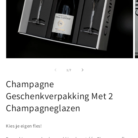
Media
M
1
2
openen
o
van
1
/
7
in
in
modaal
m
Champagne
Geschenkverpakking Met 2
Champagneglazen
Kies je eigen fles!