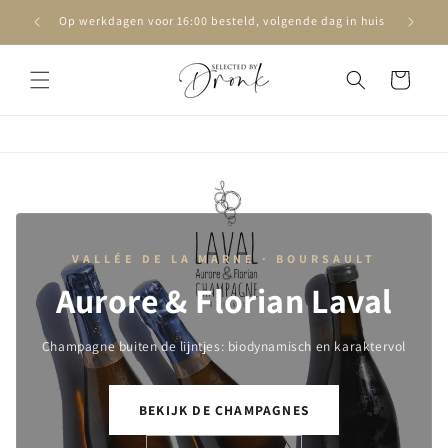
Meteen
naar de
Op werkdagen voor 16:00 besteld, volgende dag in huis
content
Winkelwagen
VALLÉE DE LA MARNE · BOURSAULT
Aurore & Florian Laval
Champagne buiten de lijntjes: biodynamisch en karaktervol
BEKIJK DE CHAMPAGNES