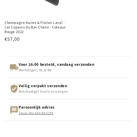
Champagne Aurore & Florian Laval -
Les Copains du Bas-Chene - Coteaux
Rouge 2022
Normale
€57,00
prijs
Voor 16:00 besteld, vandaag verzonden
Werkdagen, NL & BE
Veilig verpakt verzonden
Beschadigd? Gratis vervangen
Persoonlijk advies
Stuur ons een bericht