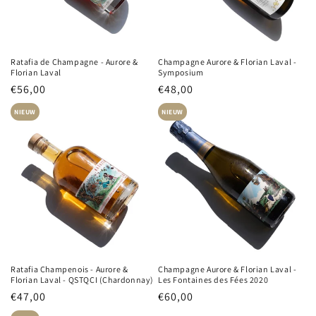
Ratafia de Champagne - Aurore &
Champagne Aurore & Florian Laval -
Florian Laval
Symposium
Normale
€56,00
Normale
€48,00
prijs
prijs
NIEUW
NIEUW
Ratafia Champenois - Aurore &
Champagne Aurore & Florian Laval -
Florian Laval - QSTQCI (Chardonnay)
Les Fontaines des Fées 2020
Normale
€47,00
Normale
€60,00
prijs
prijs