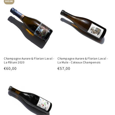
NIEUW
Champagne Aurore & Florian Laval -
Champagne Aurore & Florian Laval -
La Pâture 2020
La Mule - Coteaux Champenois
Normale
€60,00
Normale
€57,00
prijs
prijs