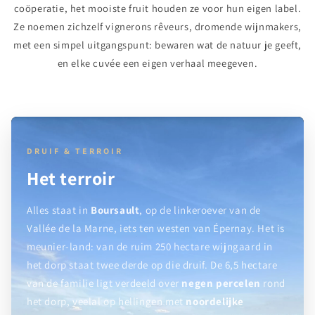
coöperatie, het mooiste fruit houden ze voor hun eigen label.
Ze noemen zichzelf vignerons rêveurs, dromende wijnmakers,
met een simpel uitgangspunt: bewaren wat de natuur je geeft,
en elke cuvée een eigen verhaal meegeven.
DRUIF & TERROIR
Het terroir
Alles staat in
Boursault
, op de linkeroever van de
Vallée de la Marne, iets ten westen van Épernay. Het is
meunier-land: van de ruim 250 hectare wijngaard in
het dorp staat twee derde op die druif. De 6,5 hectare
van de familie ligt verdeeld over
negen percelen
rond
het dorp, veelal op hellingen met
noordelijke