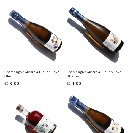
Champagne Aurore & Florian Laval -
Champagne Aurore & Florian Laval -
Olim
Ut Prius
Normale
€59,00
Normale
€54,00
prijs
prijs