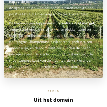
expositie
boven de rivier. Die koelere ligging vertraagt
de rijping: de druiven houden hun zuren vast, en dat
proef je terug als spanning en frisheid in het glas.
De bodem is een lappendeken:
klei-kalk met mergel
,
afgewisseld met zwaardere klei en plekken zand en
leem. De familie noemt Boursault daarom "la
Bourgogne Champenoise": elk perceel geeft net een
andere wijn, en daarom vinifieert Florian de negen
percelen apart. De klei houdt vocht vast en voedt de
rijpe, sappige kant van de meunier; de kalk eronder
draineert en geeft een minerale ondertoon.
BEELD
Uit het domein