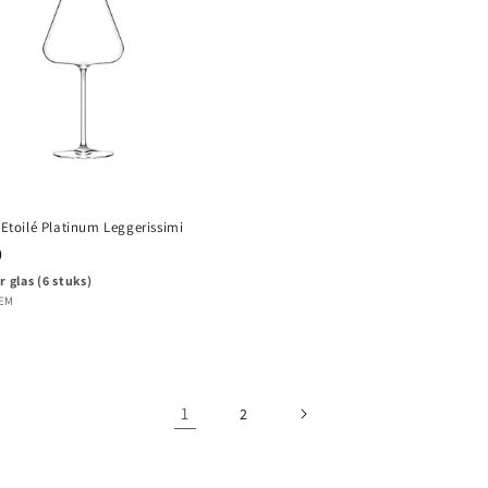
- Etoilé Platinum Leggerissimi
e
0
r glas (6 stuks)
PRIJS
ER
TEM
1
2