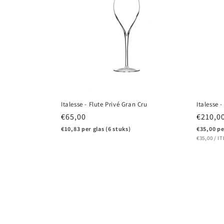
Italesse - Flute Privé Gran Cru
Italesse 
Normale
€65,00
Normal
€210,0
prijs
prijs
€10,83 per glas (6 stuks)
€35,00 pe
EENHEIDS
P
€35,00
/
I