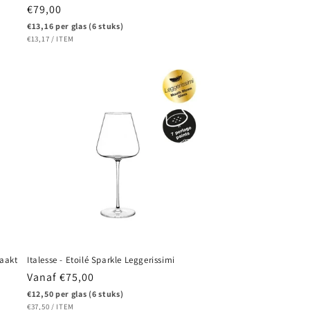
Normale
€79,00
prijs
€13,16 per glas (6 stuks)
EENHEIDSPRIJS
PER
€13,17
/
ITEM
maakt
Italesse - Etoilé Sparkle Leggerissimi
Normale
Vanaf €75,00
prijs
€12,50 per glas (6 stuks)
EENHEIDSPRIJS
PER
€37,50
/
ITEM