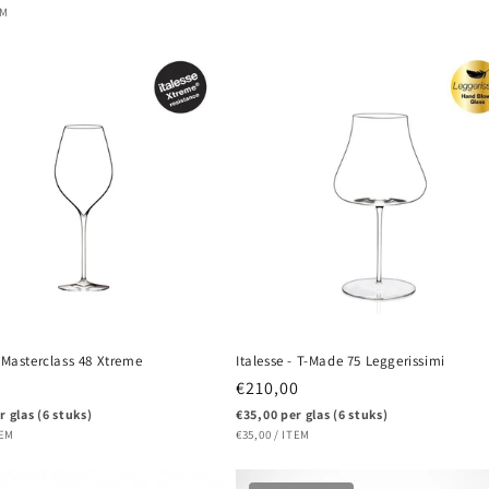
PRIJS
R
EM
- Masterclass 48 Xtreme
Italesse - T-Made 75 Leggerissimi
e
Normale
€210,00
prijs
r glas (6 stuks)
€35,00 per glas (6 stuks)
PRIJS
ER
EENHEIDSPRIJS
PER
TEM
€35,00
/
ITEM