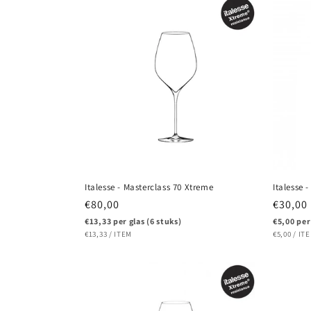
Italesse - Masterclass 70 Xtreme
Italesse -
Normale
€80,00
Normal
€30,00
prijs
prijs
€13,33 per glas (6 stuks)
€5,00 per
EENHEIDSPRIJS
PER
EENHEIDS
PE
€13,33
/
ITEM
€5,00
/
IT