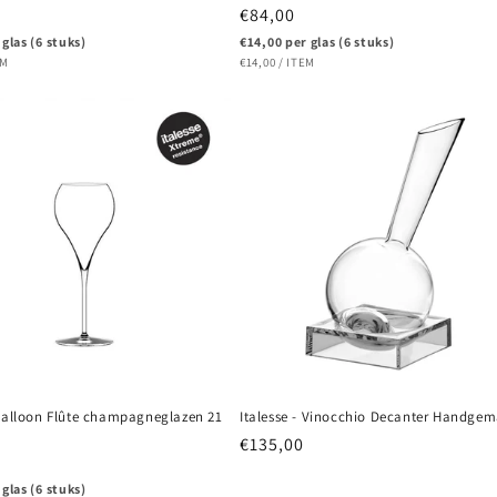
e
Normale
€84,00
prijs
 glas (6 stuks)
€14,00 per glas (6 stuks)
PRIJS
R
EENHEIDSPRIJS
PER
EM
€14,00
/
ITEM
 Balloon Flûte champagneglazen 21
Italesse - Vinocchio Decanter Handge
Normale
€135,00
e
prijs
 glas (6 stuks)