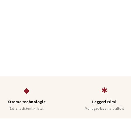
hebbers. Design, technische
oor op jouw tafel.
◆
✱
Xtreme technologie
Leggerissimi
Extra resistent kristal
Mondgeblazen ultralicht