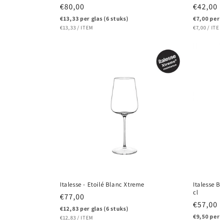
Normale
€80,00
Normal
€42,00
prijs
prijs
€13,33 per glas (6 stuks)
€7,00 per
EENHEIDSPRIJS
PER
EENHEIDS
PE
€13,33
/
ITEM
€7,00
/
IT
Italesse - Etoilé Blanc Xtreme
Italesse
cl
Normale
€77,00
Normal
€57,00
prijs
€12,83 per glas (6 stuks)
prijs
€9,50 per
EENHEIDSPRIJS
PER
€12,83
/
ITEM