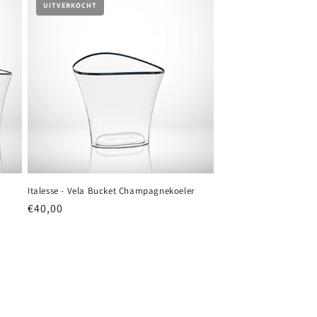
UITVERKOCHT
Italesse - Vela Bucket Champagnekoeler
Normale
€40,00
prijs