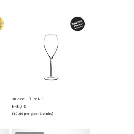
Italesse - Flute N.5
Normale
€60,00
prijs
€10,00 per glas (6 stuks)