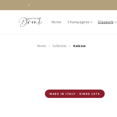
Meteen
naar de
content
Home
Champagnes
Glaswerk
Home
›
Collecties
›
Italesse
MADE IN ITALY · SINDS 1979
Italesse