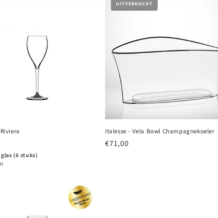
UITVERKOCHT
 Riviera
Italesse - Vela Bowl Champagnekoeler
e
Normale
€71,00
prijs
 glas (6 stuks)
PRIJS
R
EM