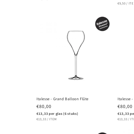
EENHEIDS
PE
€9,50
/
IT
Italesse - Grand Balloon Flûte
Italesse 
Normale
€80,00
Normal
€80,00
prijs
prijs
€13,33 per glas (6 stuks)
€13,33 pe
EENHEIDSPRIJS
PER
EENHEIDS
P
€13,33
/
ITEM
€13,33
/
I