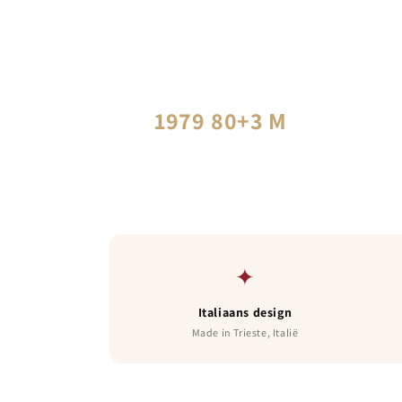
Italiaans kristalglas voor wijnlief
excellentie en emotie in elk glas v
1979
80+
3 M
OPGERICHT
LANDEN
GLAZEN PER JAAR
✦
Italiaans design
Made in Trieste, Italië