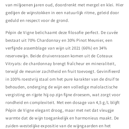
van miljoenen jaren oud, doordrenkt met mergel en klei. Hier
gedijen de wijnstokken in een natuurlijk ritme, geleid door
geduld en respect voor de grond.
Pépin de Vigne belichaamt deze filosofie perfect. De cuvée
bestaat uit 70% Chardonnay en 30% Pinot Meunier, een
verfijnde assemblage van wijn uit 2021 (66%) en 34%
reservewijn. Beide druivenrassen komen uit de Coteaux
Vitryats: de chardonnay brengt fraîcheur en mineraliteit,
terwijl de meunier zachtheid en fruit toevoegt. Gevinifieerd
in 100% roestvrij staal om het pure karakter van de druif te
behouden, onderging de wijn een volledige malolactische
vergisting en rijpte hij op zijn fijne droesem, wat zorgt voor
rondheid en complexiteit. Met een dosage van 4,5 g/L blijft
Pépin de Vigne elegant droog, maar met net dat vleugje
warmte dat de wijn toegankelijk en harmonieus maakt. De
zuiden‑westelijke expositie van de wijngaarden en het