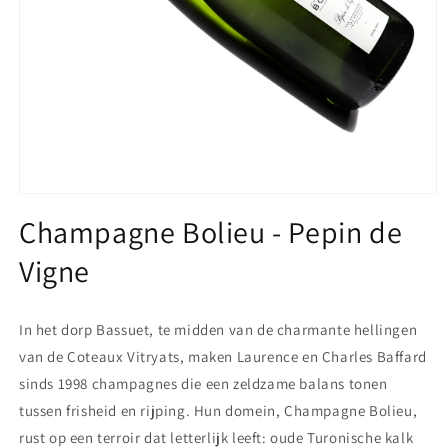
Media
1
Champagne Bolieu - Pepin de
openen
in
Vigne
modaal
In het dorp Bassuet, te midden van de charmante hellingen
van de Coteaux Vitryats, maken Laurence en Charles Baffard
sinds 1998 champagnes die een zeldzame balans tonen
tussen frisheid en rijping. Hun domein, Champagne Bolieu,
rust op een terroir dat letterlijk leeft: oude Turonische kalk