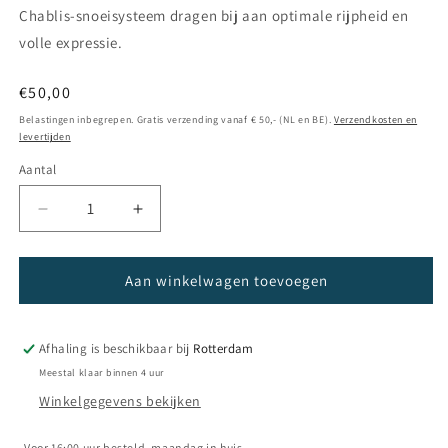
Chablis‑snoeisysteem dragen bij aan optimale rijpheid en
volle expressie.
Normale
€50,00
prijs
Belastingen inbegrepen. Gratis verzending vanaf € 50,- (NL en BE).
Verzendkosten en
levertijden
Aantal
Aantal
Aantal
verlagen
verhogen
voor
voor
Champagne
Champagne
Aan winkelwagen toevoegen
Bolieu
Bolieu
-
-
Pepin
Pepin
Afhaling is beschikbaar bij
Rotterdam
de
de
Meestal klaar binnen 4 uur
Vigne
Vigne
Winkelgegevens bekijken
Voor 16:00 uur besteld, maandag in huis