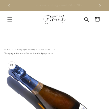
Meteen
naar de
Op werkdagen voor 16:00 besteld, volgende dag in huis
content
Winkelwagen
Home
Champagne Aurore & Florian Laval
Champagne Aurore & Florian Laval - Symposium
Ga direct naar
productinformatie