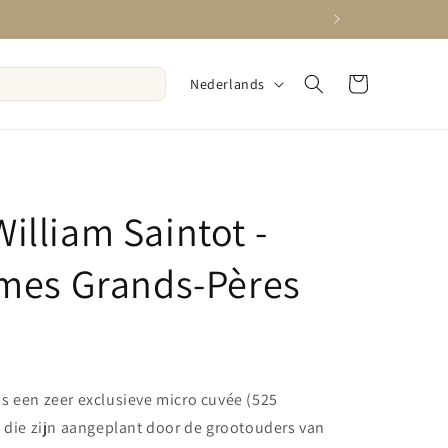
T
Winkelwagen
Nederlands
a
a
l
lliam Saintot -
mes Grands-Pères
s een zeer exclusieve micro cuvée (525
 die zijn aangeplant door de grootouders van