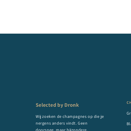
C
Selected by Dronk
G
Wij zoeken de champagnes op die je
nergens anders vindt. Geen
Bl
doorsnee, maar bijzondere,