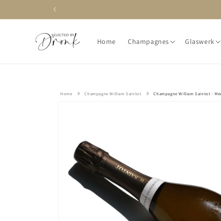
Meteen
naar de
content
Home
Champagnes
Glaswerk
Home
Champagne William Saintot
Champagne William Saintot - Me
Ga direct naar
productinformatie