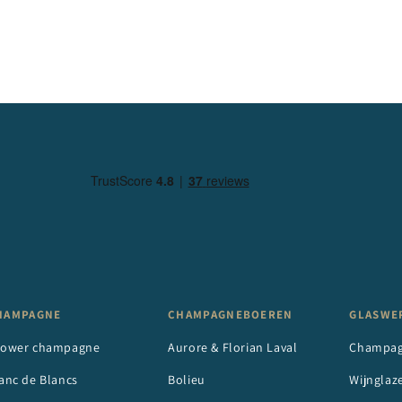
HAMPAGNE
CHAMPAGNEBOEREN
GLASWE
rower champagne
Aurore & Florian Laval
Champag
anc de Blancs
Bolieu
Wijnglaz