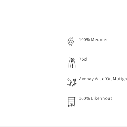
mes
mes
Grands-
Grands-
Pères
Pères
2015
2015
100% Meunier
75cl
Avenay Val d’Or, Mutig
100% Eikenhout