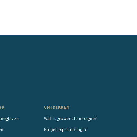
RK
ONTDEKKEN
neglazen
Wat is grower champagne?
en
Hapjes bij champagne