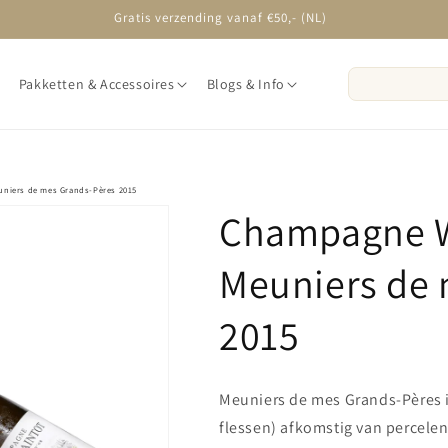
Op werkdagen voor 16:00 besteld, volgende dag in huis
Pakketten & Accessoires
Blogs & Info
uniers de mes Grands-Pères 2015
Champagne Wi
Meuniers de 
2015
Meuniers de mes Grands-Pères i
flessen) afkomstig van percelen