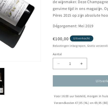
de wijnmaker. Deze Champagne is
geruime tijd in ons magazijn. 
Pères 2015 op zijn absolute ho
Dégorgement: Mei 2019
Normale
€100,00
Uitverkocht
prijs
Belastingen inbegrepen. Gratis verzendi
Aantal
Aantal
Aantal
verlagen
verhogen
voor
voor
Champagne
Champagne
Uitver
William
William
Saintot
Saintot
-
-
Voor 16:00 uur besteld, morgen in hui
Meuniers
Meuniers
Verzendkosten €7,95 (NL) en €9,95 (BE)
de
de