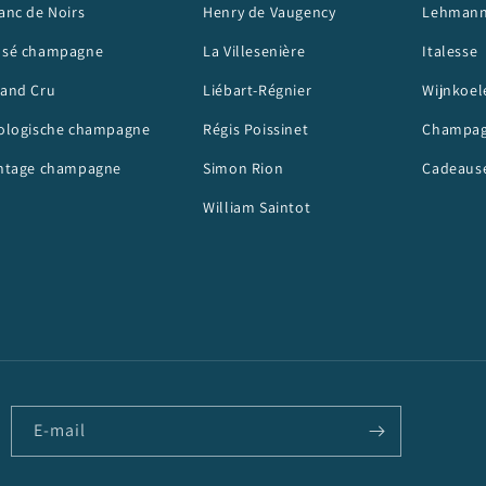
anc de Noirs
Henry de Vaugency
Lehman
osé champagne
La Villesenière
Italesse
and Cru
Liébart-Régnier
Wijnkoel
ologische champagne
Régis Poissinet
Champag
ntage champagne
Simon Rion
Cadeause
William Saintot
E‑mail