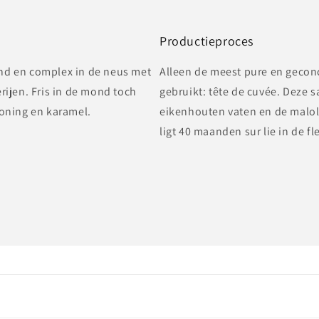
Productieproces
end en complex in de neus met
Alleen de meest pure en gecon
erijen. Fris in de mond toch
gebruikt: tête de cuvée. Deze 
honing en karamel.
eikenhouten vaten en de malola
ligt 40 maanden sur lie in de fl