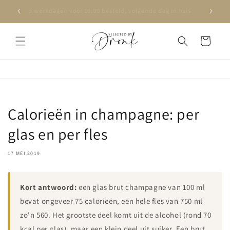
Meteen
naar de
Op werkdagen voor 16:00 besteld, volgende dag in huis
content
Winkelwagen
Calorieën in champagne: per
glas en per fles
17 MEI 2019
Kort antwoord:
een glas brut champagne van 100 ml
bevat ongeveer 75 calorieën, een hele fles van 750 ml
zo'n 560. Het grootste deel komt uit de alcohol (rond 70
kcal per glas), maar een klein deel uit suiker. Een brut