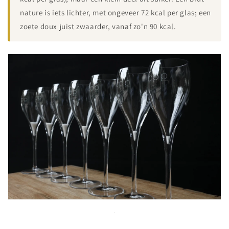
nature is iets lichter, met ongeveer 72 kcal per glas; een
zoete doux juist zwaarder, vanaf zo'n 90 kcal.