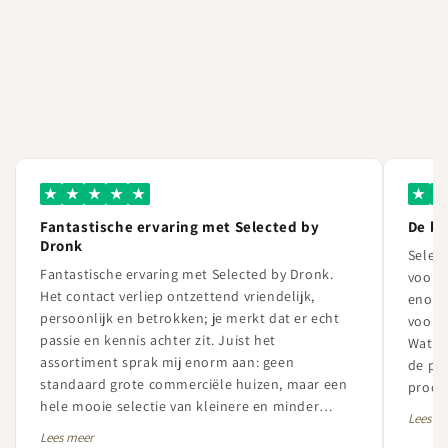
★
★
★
★
★
★
★
Fantastische ervaring met Selected by
De b
Dronk
Select
Fantastische ervaring met Selected by Dronk.
voor l
Het contact verliep ontzettend vriendelijk,
enorm
persoonlijk en betrokken; je merkt dat er echt
vooral
passie en kennis achter zit. Juist het
Wat Se
assortiment sprak mij enorm aan: geen
de pa
standaard grote commerciële huizen, maar een
produc
hele mooie selectie van kleinere en minder
betrou
Lees m
bekende champagnehuizen met veel karakter en
uiters
Lees meer