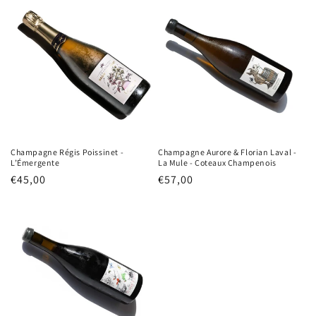
Champagne Régis Poissinet -
Champagne Aurore & Florian Laval -
L’Émergente
La Mule - Coteaux Champenois
Normale
€45,00
Normale
€57,00
prijs
prijs