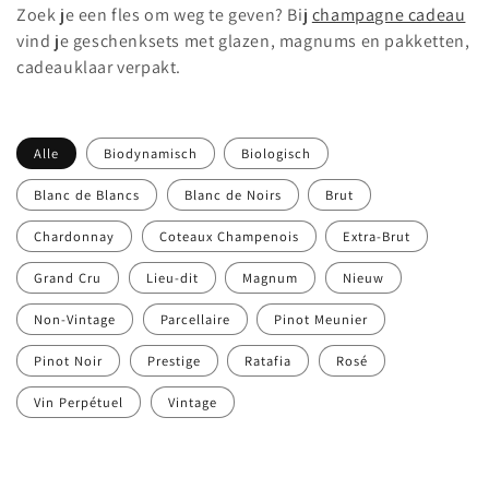
i
Zoek je een fles om weg te geven? Bij
champagne cadeau
vind je geschenksets met glazen, magnums en pakketten,
e
cadeauklaar verpakt.
:
Alle
Biodynamisch
Biologisch
Blanc de Blancs
Blanc de Noirs
Brut
Chardonnay
Coteaux Champenois
Extra-Brut
Grand Cru
Lieu-dit
Magnum
Nieuw
Non-Vintage
Parcellaire
Pinot Meunier
Pinot Noir
Prestige
Ratafia
Rosé
Vin Perpétuel
Vintage