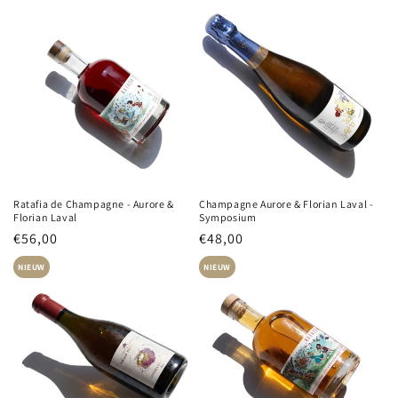
Ratafia de Champagne - Aurore &
Champagne Aurore & Florian Laval -
Florian Laval
Symposium
Normale
€56,00
Normale
€48,00
prijs
prijs
NIEUW
NIEUW