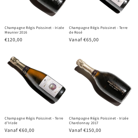
Champagne Régis Poissinet - Irizée
Champagne Régis Poissinet - Terre
Meunier 2016
de Rosé
Normale
€120,00
Normale
Vanaf €65,00
prijs
prijs
Champagne Régis Poissinet - Terre
Champagne Régis Poissinet - Irizée
d’Irizée
Chardonnay 2017
Normale
Vanaf €60,00
Normale
Vanaf €150,00
prijs
prijs