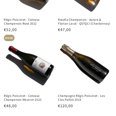
Régis Poissinet - Coteaux
Ratafia Champenois - Aurore &
Champenois Rosé 2022
Florian Laval - QSTQCI (Chardonnay)
Normale
€52,00
Normale
€47,00
prijs
prijs
NIEUW
Régis Poissinet - Coteaux
Champagne Régis Poissinet - Les
Champenois Meunier 2023
Clos Paillot 2018
Normale
€48,00
Normale
€120,00
prijs
prijs