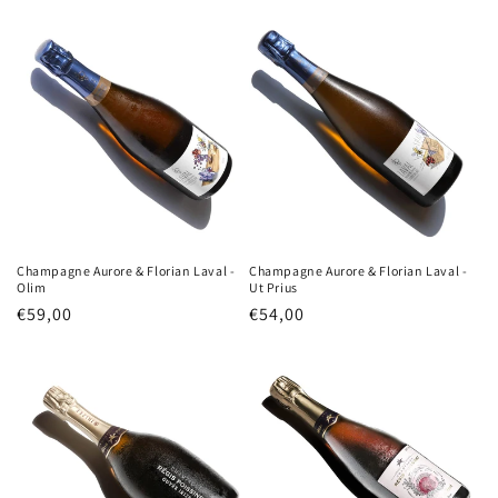
Champagne Aurore & Florian Laval -
Champagne Aurore & Florian Laval -
Olim
Ut Prius
Normale
€59,00
Normale
€54,00
prijs
prijs