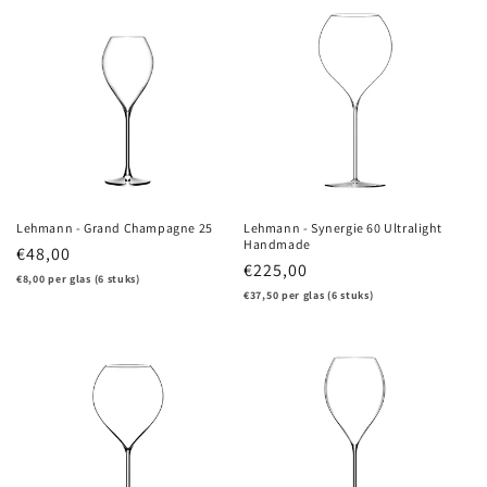
Lehmann - Grand Champagne 25
Lehmann - Synergie 60 Ultralight
Handmade
Regular
€48,00
Regular
€225,00
price
€8,00 per glas (6 stuks)
price
€37,50 per glas (6 stuks)