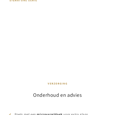
SIGNATURE SERIE
Organic by Lehmann
Een collectie geinspireerd door de natuurlijke
vloeiing van vloeistof, met zachte lijnen en een
uitgesproken persoonlijkheid. Een statement op je
tafel.
VERZORGING
Onderhoud en advies
Poets met een
microvezeldoek
voor extra glans