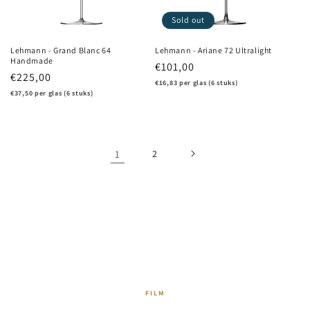
Sold out
Lehmann - Grand Blanc 64
Lehmann - Ariane 72 Ultralight
Handmade
Regular
€101,00
Regular
€225,00
price
€16,83 per glas (6 stuks)
price
€37,50 per glas (6 stuks)
1
2
FILM