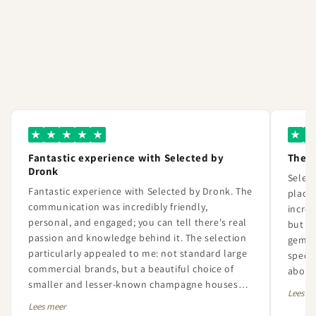
★
★
★
★
★
★
★
Fantastic experience with Selected by
The 
Dronk
Selec
Fantastic experience with Selected by Dronk. The
place 
communication was incredibly friendly,
incred
personal, and engaged; you can tell there's real
but th
passion and knowledge behind it. The selection
gem. 
particularly appealed to me: not standard large
specia
commercial brands, but a beautiful choice of
about 
smaller and lesser-known champagne houses
always
Lees m
with a lot of character and quality. The order
extrem
Lees meer
was also perfectly handled and neatly delivered.