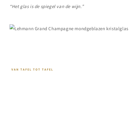
“Het glas is de spiegel van de wijn.”
VAN TAFEL TOT TAFEL
Het gedekte diner
Van intieme dinners thuis tot grand restaurants van
Michelin niveau. Lehmann glazen brengen elk
moment tot leven met helderheid, balans en
gevoel.