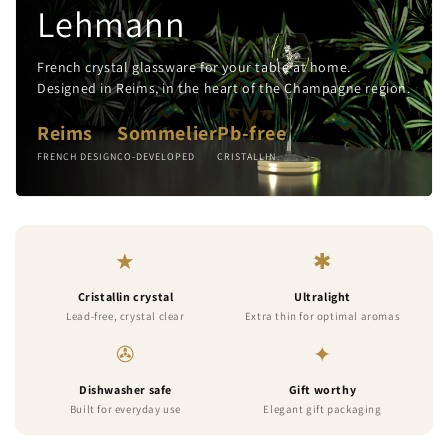
Lehmann
French crystal glassware for your table at home.
Designed in Reims, in the heart of the Champagne region.
Reims
Sommelier
Pb‑free
FRENCH DESIGN
CO-DEVELOPED
CRISTALLIN
★
✱
Cristallin crystal
Ultralight
Lead-free, crystal clear
Extra thin for optimal aromas
✇
✦
Dishwasher safe
Gift worthy
Built for everyday use
Elegant gift packaging