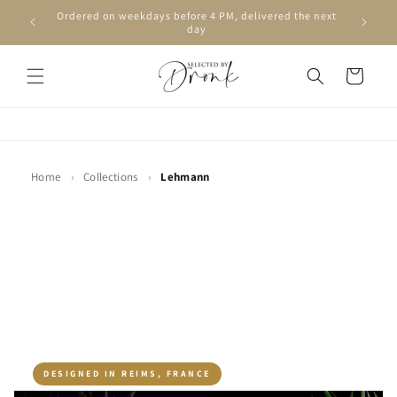
Skip to
Ordered on weekdays before 4 PM, delivered the next
content
day
Cart
Home
›
Collections
›
Lehmann
DESIGNED IN REIMS, FRANCE