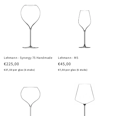
Lehmann - Synergy 75 Handmade
Lehmann - M5
Regular
€225,00
Regular
€45,00
price
price
€37,50 per glas (6 stuks)
€7,50 per glas (6 stuks)