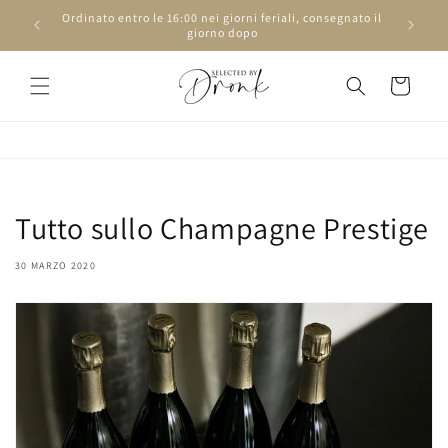
Vai
Ordinato entro le 16:00 nei giorni feriali, consegnato il
direttamente
giorno dopo
ai contenuti
Carrello
Tutto sullo Champagne Prestige
30 MARZO 2020