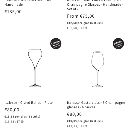
Handmade
Champagne Glasses - Handmade -
Set of 2
Regular
€135,00
Regular
From €75,00
price
price
€12,50 per glas (6 stuks)
UNIT
PER
€37,50
/
ITEM
PRICE
Italesse - Grand Balloon Flute
Italesse Masterclass 48 Champagne
glasses - 6 pieces
Regular
€80,00
Regular
€80,00
price
€13,33 per glas (6 stuks)
price
UNIT
PER
€13,33 per glas (6 stuks)
€13,33
/
ITEM
PRICE
UNIT
PER
€13,33
/
ITEM
PRICE