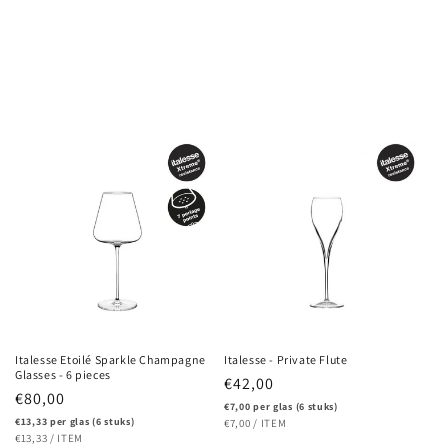
Italesse Etoilé Sparkle Champagne
Italesse - Private Flute
Glasses - 6 pieces
Regular
€42,00
Regular
€80,00
price
€7,00 per glas (6 stuks)
price
€13,33 per glas (6 stuks)
UNIT
PER
€7,00
/
ITEM
PRICE
UNIT
PER
€13,33
/
ITEM