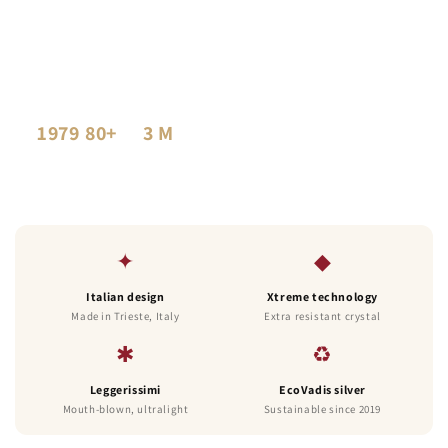
Italesse
Italian crystal glass for wine lovers. Design, technical
excellence and emotion in every glass, for your table.
1979
80+
3 M
FOUNDED
COUNTRIES
GLASSES PER YEAR
✦
◆
Italian design
Xtreme technology
Made in Trieste, Italy
Extra resistant crystal
✱
♻
Leggerissimi
EcoVadis silver
Mouth-blown, ultralight
Sustainable since 2019