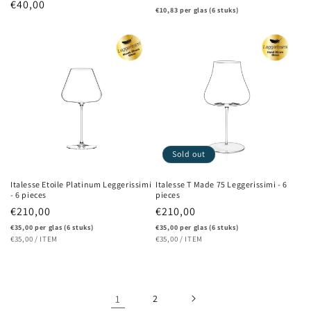
Regular
€40,00
price
€10,83 per glas (6 stuks)
price
Sold out
Italesse Etoile Platinum Leggerissimi
Italesse T Made 75 Leggerissimi - 6
- 6 pieces
pieces
Regular
€210,00
Regular
€210,00
price
price
€35,00 per glas (6 stuks)
€35,00 per glas (6 stuks)
UNIT
PER
UNIT
PER
€35,00
/
ITEM
€35,00
/
ITEM
PRICE
PRICE
1
2