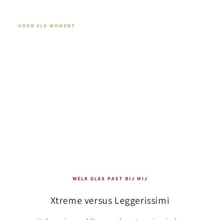
VOOR ELK MOMENT
Dolce vita op je tafel
Van aperitivo op het terras tot grand tasting
dinners. Italesse brengt de emotie van de Italiaanse
tafelcultuur direct in jouw huis.
WELK GLAS PAST BIJ MIJ
Xtreme versus Leggerissimi