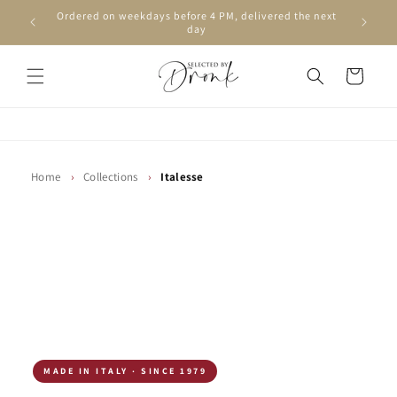
Skip to
Ordered on weekdays before 4 PM, delivered the next
content
day
Cart
Home
›
Collections
›
Italesse
MADE IN ITALY · SINCE 1979