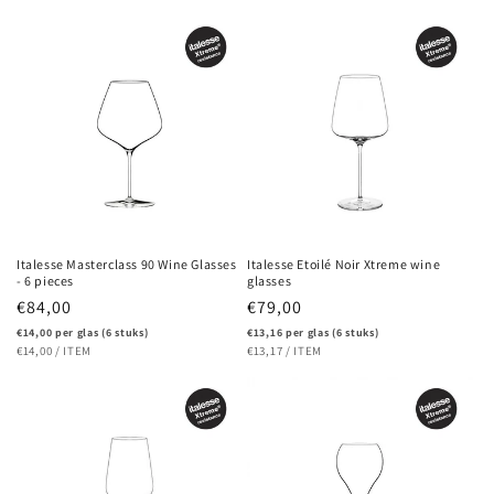
PRICE
Italesse Masterclass 90 Wine Glasses
Italesse Etoilé Noir Xtreme wine
- 6 pieces
glasses
Regular
€84,00
Regular
€79,00
price
price
€14,00 per glas (6 stuks)
€13,16 per glas (6 stuks)
UNIT
PER
UNIT
PER
€14,00
/
ITEM
€13,17
/
ITEM
PRICE
PRICE