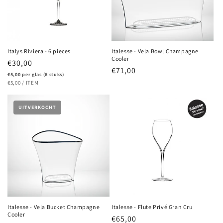
Italys Riviera - 6 pieces
Italesse - Vela Bowl Champagne
Cooler
Regular
€30,00
Regular
€71,00
price
€5,00 per glas (6 stuks)
price
UNIT
PER
€5,00
/
ITEM
PRICE
UITVERKOCHT
Italesse - Vela Bucket Champagne
Italesse - Flute Privé Gran Cru
Cooler
Regular
€65,00