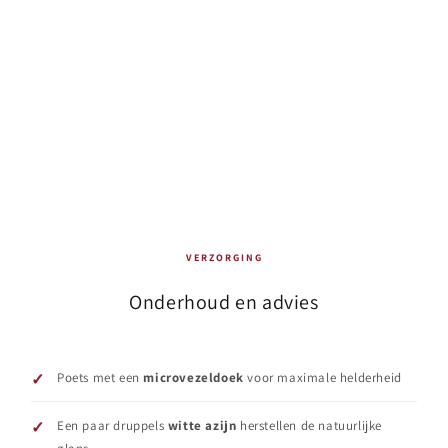
Italesse is meer dan wijnglazen. Van Kodama
tumblers voor cocktails tot Cubaney voor rum of
whisky. Complete Italiaanse barware voor elk
moment.
VERZORGING
Onderhoud en advies
Poets met een
microvezeldoek
voor maximale helderheid
Een paar druppels
witte azijn
herstellen de natuurlijke