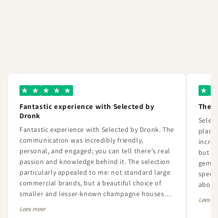
★
★
★
★
★
★
★
Fantastic experience with Selected by
The 
Dronk
Selec
Fantastic experience with Selected by Dronk. The
place 
communication was incredibly friendly,
incred
personal, and engaged; you can tell there's real
but th
passion and knowledge behind it. The selection
gem. 
particularly appealed to me: not standard large
specia
commercial brands, but a beautiful choice of
about 
smaller and lesser-known champagne houses
always
Lees m
with a lot of character and quality. The order
extrem
Lees meer
was also perfectly handled and neatly delivered.