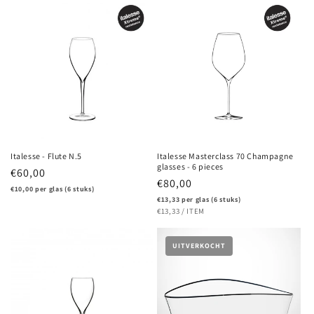
Italesse - Flute N.5
Italesse Masterclass 70 Champagne
glasses - 6 pieces
Regular
€60,00
Regular
€80,00
price
€10,00 per glas (6 stuks)
price
€13,33 per glas (6 stuks)
UNIT
PER
€13,33
/
ITEM
PRICE
UITVERKOCHT