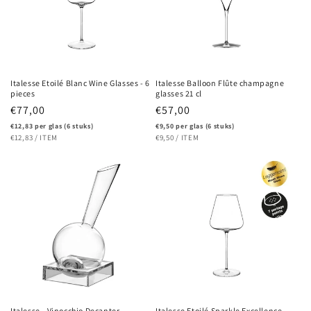
Italesse Etoilé Blanc Wine Glasses - 6
Italesse Balloon Flûte champagne
pieces
glasses 21 cl
Regular
€77,00
Regular
€57,00
price
price
€12,83 per glas (6 stuks)
€9,50 per glas (6 stuks)
UNIT
PER
UNIT
PER
€12,83
/
ITEM
€9,50
/
ITEM
PRICE
PRICE
Italesse - Vinocchio Decanter
Italesse Etoilé Sparkle Excellence