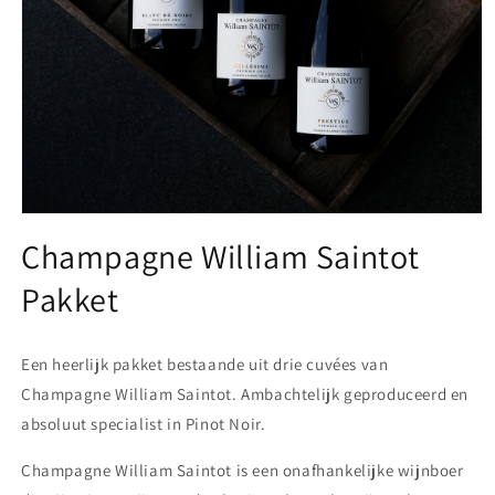
Media
1
Champagne William Saintot
openen
in
Pakket
modaal
Een heerlijk pakket bestaande uit drie cuvées van
Champagne William Saintot. Ambachtelijk geproduceerd en
absoluut specialist in Pinot Noir.
Champagne William Saintot is e
en onafhankelijke wijnboer