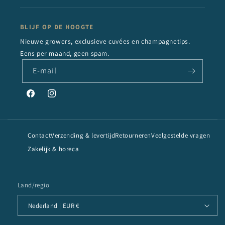
BLIJF OP DE HOOGTE
Nieuwe growers, exclusieve cuvées en champagnetips.
Eens per maand, geen spam.
E‑mail
Facebook
Instagram
Contact
Verzending & levertijd
Retourneren
Veelgestelde vragen
Zakelijk & horeca
Land/regio
Nederland | EUR €