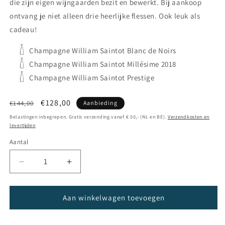
die zijn eigen wijngaarden bezit en bewerkt
. Bij aankoop
ontvang je niet alleen drie heerlijke flessen.
Ook leuk als
cadeau!
Champagne William Saintot Blanc de Noirs
Champagne William Saintot Millésime 2018
Champagne William Saintot Prestige
Normale
Aanbiedingsprijs
€128,00
€144,00
Aanbieding
prijs
Belastingen inbegrepen. Gratis verzending vanaf € 50,- (NL en BE).
Verzendkosten en
levertijden
Aantal
Aantal
Aantal
verlagen
verhogen
voor
voor
Champagne
Champagne
Aan winkelwagen toevoegen
William
William
Saintot
Saintot