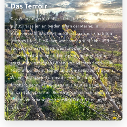
Das Terroir
Das Weingut verfügt über 11 Hektar Rebfläche, verteilt
auf 35 Parzellen an beiden Ufern der Marne: in
Vauciennes (linkes Ufer) und Baslieux-sous-Châtillon
(rechtes Ufer). Die Reben wachsen an südlichen und
südwestlichen Hängen, was für optimale
Sonneneinstrahlung und eine gleichmäßige Reifung
sorgt. Die vielfältigen Böden, von leichten Sand-Kalk-
Mischungen bis zu Mergel und Ton-Kalkstein, tragen zu
Weinen mit sowohl aromatischem Reichtum als auch
frischer Spannung bei. Das Haus baut alle sieben
offiziell zugelassenen Rebsorten an, einschließlich der
selteneren Arbane, Petit Meslier, Pinot Blanc und Pinot
Gris.