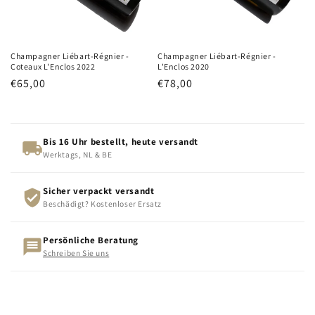
Champagner Liébart-Régnier -
Champagner Liébart-Régnier -
Coteaux L'Enclos 2022
L'Enclos 2020
Normaler
€65,00
Normaler
€78,00
Preis
Preis
Bis 16 Uhr bestellt, heute versandt
Werktags, NL & BE
Sicher verpackt versandt
Beschädigt? Kostenloser Ersatz
Persönliche Beratung
Schreiben Sie uns