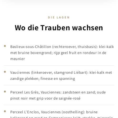
DIE LAGEN
Wo die Trauben wachsen
Baslieux-sous-Châtillon (rechteroever, thuisbasis): klei-kalk
met bruine bovengrond; rijp geel fruit en rondeur in de
meunier
Vauciennes (linkeroever, stamgrond Liébart): klei-kalk met
zandige plekken; finesse en spanning
Perceel Les Grès, Vauciennes: zandsteen en zand; oude
pinot noir met grip voor de saignée-rosé
Perceel L'Enclos, Vauciennes (oosthelling): bruine
kalkgrond op zand en Campaniaans krijt; strakke, minerale