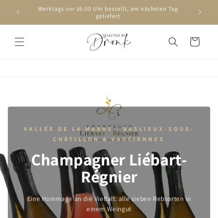
Direkt
Werktags vor 16:00 Uhr bestellt, am nächsten Tag
zum
geliefert
Inhalt
Warenkorb
VALLÉE DE LA MARNE · BASLIEUX-SOUS-
CHÂTILLON & VAUCIENNES
Champagner Liébart-
Régnier
Eine Hommage an die Vielfalt: alle sieben Rebsorten in
einem Weingut