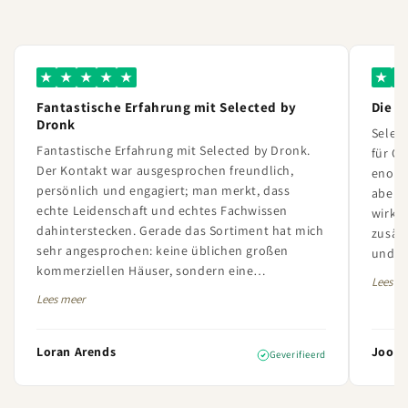
★
★
★
★
★
★
★
Fantastische Erfahrung mit Selected by
Die B
Dronk
Select
Fantastische Erfahrung mit Selected by Dronk.
für C
Der Kontakt war ausgesprochen freundlich,
enorm
persönlich und engagiert; man merkt, dass
aber 
echte Leidenschaft und echtes Fachwissen
wirkli
dahinterstecken. Gerade das Sortiment hat mich
zusätz
sehr angesprochen: keine üblichen großen
und da
kommerziellen Häuser, sondern eine
haben.
Lees m
wunderschöne Auswahl kleinerer und weniger
zuverl
Lees meer
bekannter Champagnerhäuser mit viel
äußers
Charakter und Qualität. Die Bestellung war
zudem perfekt verpackt und ordentlich geliefert.
Loran Arends
Joost 
Geverifieerd
Ich bin sehr zufrieden mit dem Service und dem
Angebot und werde hier in Zukunft bestimmt