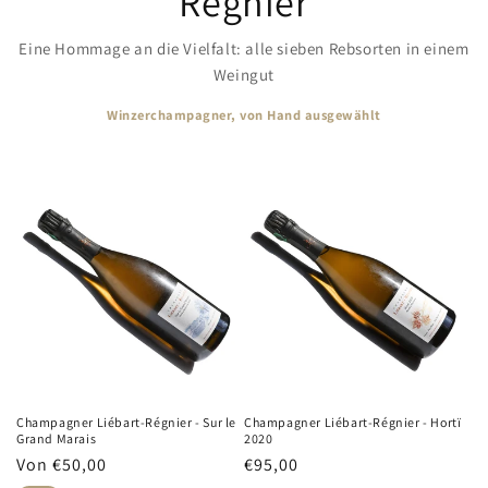
Régnier
Eine Hommage an die Vielfalt: alle sieben Rebsorten in einem
Weingut
Winzerchampagner, von Hand ausgewählt
Champagner Liébart-Régnier - Sur le
Champagner Liébart-Régnier - Hortï
Grand Marais
2020
Normaler
Von €50,00
Normaler
€95,00