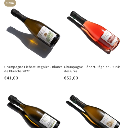
Preis
Preis
NIEUW
Champagne Liébart-Régnier - Blancs
Champagne Liébart-Régnier - Rubis
de Blanche 2022
des Grès
Normaler
€41,00
Normaler
€52,00
Preis
Preis