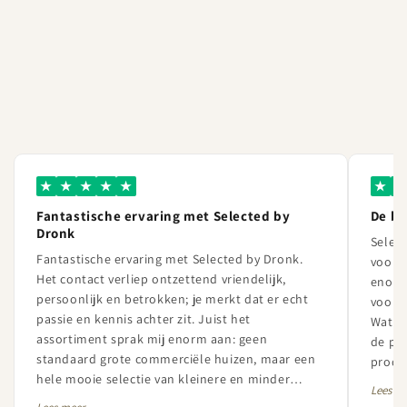
★
★
★
★
★
★
★
Fantastische ervaring met Selected by
De b
Dronk
Select
Fantastische ervaring met Selected by Dronk.
voor l
Het contact verliep ontzettend vriendelijk,
enorm
persoonlijk en betrokken; je merkt dat er echt
vooral
passie en kennis achter zit. Juist het
Wat Se
assortiment sprak mij enorm aan: geen
de pa
standaard grote commerciële huizen, maar een
produc
hele mooie selectie van kleinere en minder
betrou
Lees m
bekende champagnehuizen met veel karakter en
uiters