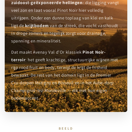
zuidoost-geëxponeerde hellingen
: die ligging vangt
veel zon en laat vooral Pinot Noir hier volledig
uitrijpen. Onder een dunne toplaag van klei en kalk
ligt de
krijtbodem
van de streek, die vocht vasthoudt
in droge zomers en tegelijk zorgt voor drainage,
spanning en mineraliteit.
Dat maakt Avenay Val d'Or klassiek
Pinot Noir-
terroir
: het geeft krachtige, structuurrijke wijnen met
rijp rood fruit en body, terwijl de krijt de frisheid
bewaakt. De rest van het domein ligt in de Premier
Cru-dorpen Mutigny en Bisseuil en in het Aube-dorp
Champignol-lez-Mondeville — elk met hun eigen
bodemaccent.
BEELD