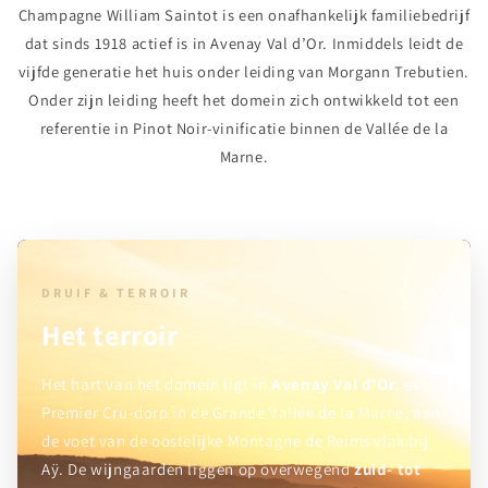
Champagne William Saintot is een onafhankelijk familiebedrijf
dat sinds 1918 actief is in Avenay Val d’Or. Inmiddels leidt de
vijfde generatie het huis onder leiding van Morgann Trebutien.
Onder zijn leiding heeft het domein zich ontwikkeld tot een
referentie in Pinot Noir-vinificatie binnen de Vallée de la
Marne.
DRUIF & TERROIR
Het terroir
Het hart van het domein ligt in
Avenay Val d'Or
, een
Premier Cru-dorp in de Grande Vallée de la Marne, aan
de voet van de oostelijke Montagne de Reims vlak bij
Aÿ. De wijngaarden liggen op overwegend
zuid- tot