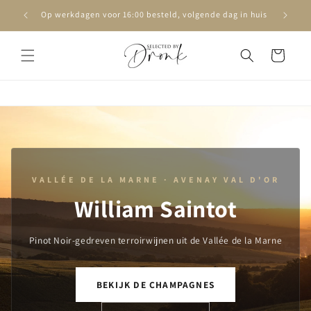
Meteen
naar de
Op werkdagen voor 16:00 besteld, volgende dag in huis
content
Winkelwagen
VALLÉE DE LA MARNE · AVENAY VAL D'OR
William Saintot
Pinot Noir-gedreven terroirwijnen uit de Vallée de la Marne
BEKIJK DE CHAMPAGNES