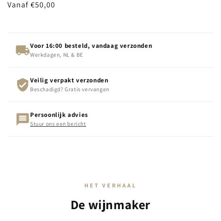
Normale
Vanaf €50,00
prijs
Voor 16:00 besteld, vandaag verzonden
Werkdagen, NL & BE
Veilig verpakt verzonden
Beschadigd? Gratis vervangen
Persoonlijk advies
Stuur ons een bericht
HET VERHAAL
De wijnmaker