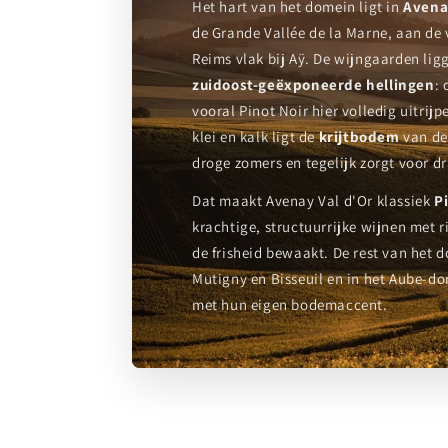
Het hart van het domein ligt in
Avena
de Grande Vallée de la Marne, aan de
Reims vlak bij Aÿ. De wijngaarden l
zuidoost-geëxponeerde hellingen
: 
vooral Pinot Noir hier volledig uitri
klei en kalk ligt de
krijtbodem
van de 
droge zomers en tegelijk zorgt voor d
Dat maakt Avenay Val d'Or klassiek
P
krachtige, structuurrijke wijnen met rij
de frisheid bewaakt. De rest van het 
Mutigny en Bisseuil en in het Aube-d
met hun eigen bodemaccent.