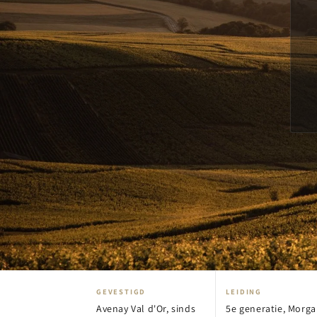
GEVESTIGD
LEIDING
Avenay Val d'Or, sinds
5e generatie, Morg