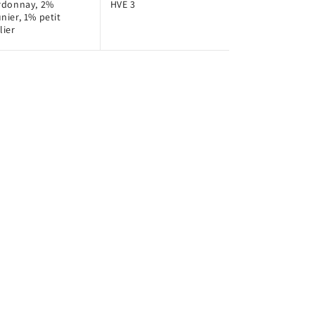
rdonnay, 2%
HVE 3
ier, 1% petit
lier