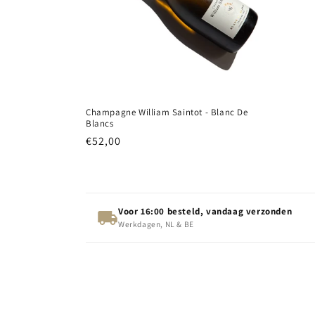
Champagne William Saintot - Blanc De
Blancs
Normale
€52,00
prijs
Voor 16:00 besteld, vandaag verzonden
Werkdagen, NL & BE