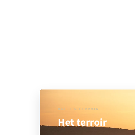
DRUIF & TERROIR
Het terroir