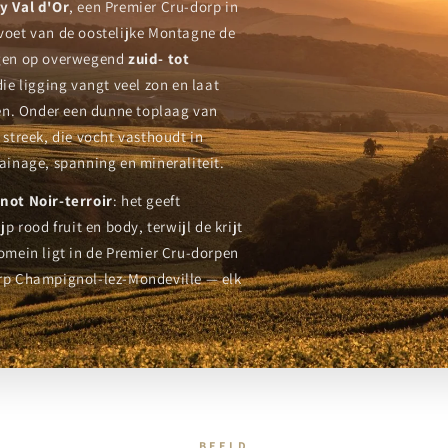
y Val d'Or
, een Premier Cru-dorp in
 voet van de oostelijke Montagne de
iggen op overwegend
zuid- tot
die ligging vangt veel zon en laat
jpen. Onder een dunne toplaag van
streek, die vocht vasthoudt in
rainage, spanning en mineraliteit.
inot Noir-terroir
: het geeft
p rood fruit en body, terwijl de krijt
domein ligt in de Premier Cru-dorpen
orp Champignol-lez-Mondeville — elk
BEELD