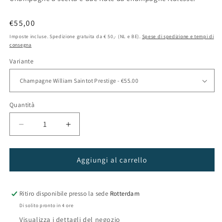
Prezzo
€55,00
di
Imposte incluse. Spedizione gratuita da € 50,- (NL e BE).
Spese di spedizione e tempi di
listino
consegna
Variante
Quantità
Diminuisci
Aumenta
quantità
quantità
per
per
Confezione
Confezione
Aggiungi al carrello
regalo
regalo
Champagne
Champagne
con
con
Ritiro disponibile presso la sede
Rotterdam
2
2
Di solito pronto in 4 ore
bicchieri
bicchieri
Visualizza i dettagli del negozio