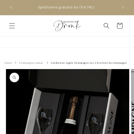
Vai
direttamente
ai contenuti
Carrello
Home
Champagne cadeau
Confezione regalo Champagne con 2 bicchieri da champagne
Passa alle
informazioni
sul prodotto