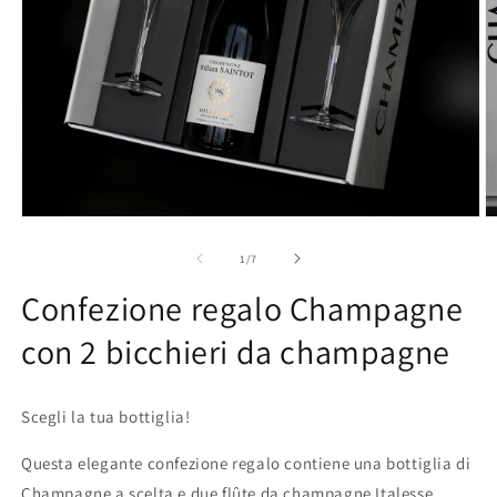
Apri
A
contenuti
c
multimediali
m
su
1
/
7
1
2
in
in
Confezione regalo Champagne
finestra
fi
modale
m
con 2 bicchieri da champagne
Scegli la tua bottiglia!
Questa elegante confezione regalo contiene una bottiglia di
Champagne a scelta e due flûte da champagne Italesse.