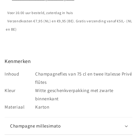
da
da
champagne
champagne
Voor 16:00 uur besteld, zaterdag in huis
Verzendkosten €7,95 (NL) en €9,95 (BE). Gratis verzending vanaf €50,- (NL
en BE)
Kenmerken
Inhoud
Champagnefles van 75 cl en twee Italesse Privé
flûtes
Kleur
Witte geschenkverpakking met zwarte
binnenkant
Materiaal
Karton
Champagne millesimato